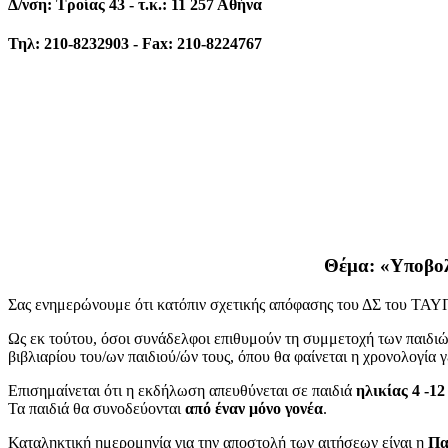
Δ/νση: Τροίας 43 - τ.κ.: 11 257 Αθήνα
Τηλ: 210-8232903 - Fax: 210-8224767
Θέμα: «Υποβο
Σας ενημερώνουμε ότι κατόπιν σχετικής απόφασης του ΔΣ του ΤΑ
Ως εκ τούτου, όσοι συνάδελφοι επιθυμούν τη συμμετοχή των παιδι
βιβλιαρίου του/ων παιδιού/ών τους, όπου θα φαίνεται η χρονολογία 
Επισημαίνεται ότι η εκδήλωση απευθύνεται σε παιδιά
ηλικίας 4 -12
Τα παιδιά θα συνοδεύονται
από έναν μόνο γονέα
.
Καταληκτική ημερομηνία για την αποστολή των αιτήσεων είναι η
Πα