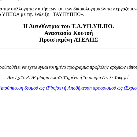
ην συλλογή των αιτήσεων και των δικαιολογητικών των εργαζομένων 
του ΥΠΠΟΑ με την ένδειξη «ΤΑΥΠΥΠΠΟ».
Η Διευθύντρια του Τ.Α.ΥΠ.ΥΠ.ΠΟ.
Αναστασία Κουτσή
Προϊσταμένη ΑΤΕΛΠΣ
προϋποθέτει να έχετε εγκατεστημένο πρόγραμμα προβολής αρχείων τύπου
Δεν έχετε PDF plugin εγκατεστημένο ή το plugin δεν λειτουργεί.
ι Αποθήκευση δεσμού ως (Firefox) ή Αποθήκευση προορισμού ως (Explo